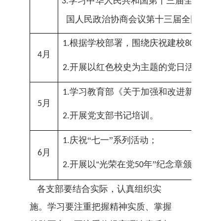
学习
中华人民共和国第十三届全国人民
3.
国人民政治协商会议第十三届全国委员
根据
学校
部署
，围绕庆祝建校
周年
开
1.
80
月
4
开展以
红色校史为主题的党日活动
。
2.
学习教育部《关于加强和改进新时代师
1.
月
5
开展党支部
书记培训。
2.
庆祝“七一”系列活动；
1.
月
6
开展以
“光荣在党
年
”
纪念章颁发
为
主
2.
5
0
各支部
要结合
实际，
认真组织
实
施。
学习要注重把握精神实质、掌握