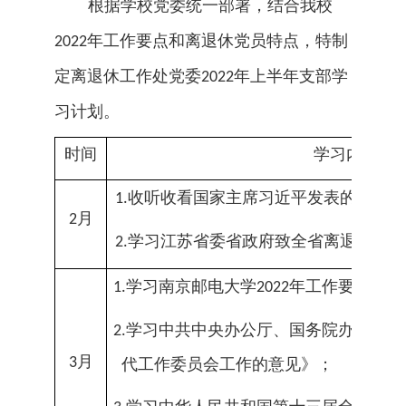
根据学校党委统一部署，结合我校
年
工作要点
和离退休党员
特点
，特制
2022
定离退休
工作
处党委
年
上
半年支部学
2022
习计划
。
时间
学习内容
收听收看国家主席习近平发表的二〇二
1.
月
2
学习江苏省委省政府致全省离退休老同
2.
学习南京邮电大学
年工作要点；
1.
202
2
学习中共中央办公厅、国务院办公厅《
2.
月
3
代工作委员会工作的意见》；