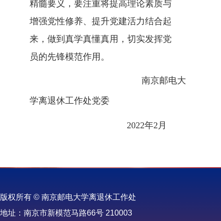
精髓要义，要注重将提高理论素质与
增强党性修养、提升党建活力结合起
来，
做到真学真懂真用
，切实
发挥
党
员的
先锋模范作用。
南京邮电大
学离退休工
作
处党委
2022
年
2
月
版权所有 © 南京邮电大学离退休工作处
地址：南京市新模范马路66号 210003