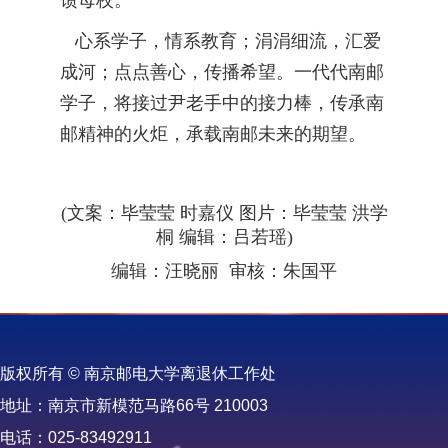
馈母校。
心系学子，情系教育；涓涓细流，汇爱
成河；点点善心，传播希望。一代代南邮
学子，将接过尹老手中的接力棒，传承南
邮精神的火炬，承载南邮未来的期望。
(文案：毕莹莹 时嘉仪 图片：毕莹莹 洪学
桐 编辑：吕若瑶)
编辑：汪晓丽 审核：朱国平
版权所有 © 南京邮电大学离退休工作处
地址：南京市新模范马路66号 210003
电话：025-83492911