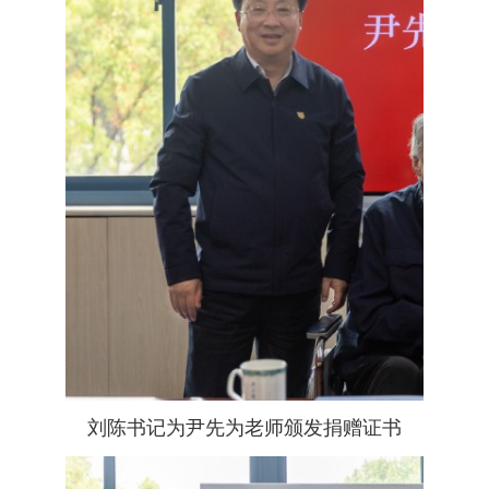
刘陈书记为尹先为老师颁发捐赠证书