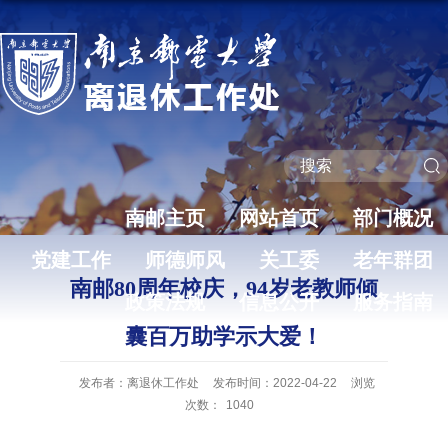
南邮主页
网站首页
部门概况
党建工作
师德师风
关工委
老年群团
南邮80周年校庆，94岁老教师倾
政策法规
信息公开
服务指南
囊百万助学示大爱！
发布者：离退休工作处
发布时间：2022-04-22
浏览
次数：
1040