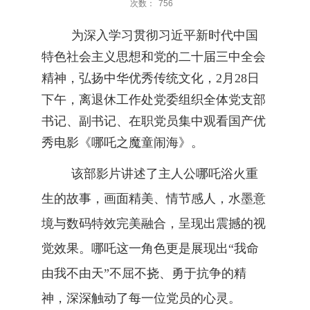
次数：
756
为深入学习贯彻习近平新时代中国
特色社会主义思想和党的二十届三中全会
精神，弘扬中华优秀传统文化，
2
月
28
日
下午，离退休工作处党委组织全体党支部
书记、副书记、在职党员
集中观看国产优
秀电影《哪吒之魔童闹海》。
该部影片讲述了主人公哪吒浴火重
生的故事，画面精美、情节感人，水墨意
境与数码特效完美融合，呈现出震撼的视
觉效果。哪吒这一角色更是展现出
“我命
由我不由天”不屈不挠、勇于抗争的精
神，深深触动了每一位党员的心灵。