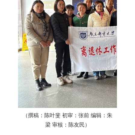
（撰稿：陈叶斐
初审：张前
编辑：朱
梁
审核：陈友民）