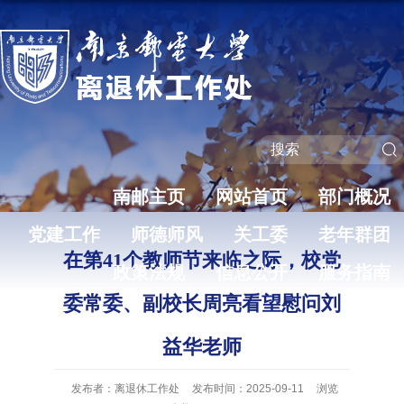
南邮主页
网站首页
部门概况
党建工作
师德师风
关工委
老年群团
在第41个教师节来临之际，校党
政策法规
信息公开
服务指南
委常委、副校长周亮看望慰问刘
益华老师
发布者：离退休工作处
发布时间：2025-09-11
浏览