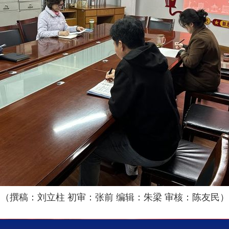
（撰稿：刘立柱
初审：张前
编辑：朱梁 审核：陈友民）