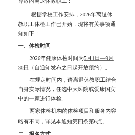
尊敬的离退休教职工
：
根据学校工作安排
，
202
6
年
离退休
教职工
体检工作
已开始，现将
有关事项
通
知
如下：
一、体检时间
2026年健康体检时间为
5月1日—9月
30日
（自通知发布之日起开放预约）。
在规定时间内，请离退休教职工结合
自身实际情况，任选
中大医院或爱康国宾
中的
一家进行体检
。
两家体检机构的体检项目和服务内容
略有不同，详见
本通知第四条第
6点
。
二、报名方式