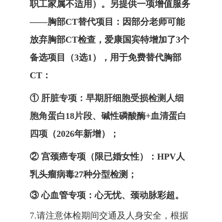
职工
家属不适用
）
。另提供
一
项增值服务
——
胸部
CT替代项目：因部分老师可能
放弃胸部CT检查，爱康国宾特增加了3个
备选项目（3选1），用于免费替代胸部
CT：
①
肝脏专项：早期肝细胞受损检测人细
胞角蛋白
18片段、碱性磷酸酶+血清蛋白
四项
（
2026年新增
）
；
②
宫颈癌专项
（
限已婚女性）
：
HPV人
乳头瘤病毒27种分型检测
；
③
心血管专项：心无忧、颈动脉彩超。
7
.
请注意体检期间交通及人身安全，根据