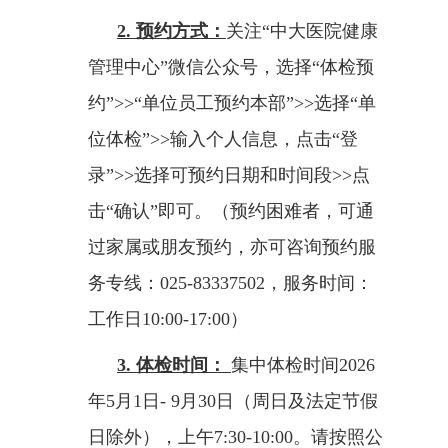
2.
预约方式：
关注
“中大医院健康
管理中心”微信公众号，选择“体检预
约”
>>
“单位员工预约本部”
>>
选择“单
位体检”
>>
输入个人信息，点击“登
录”
>>
选择可预约日期和时间段
>>
点
击“确认”即可。（预约困难者，可通
过家属或朋友预约，亦可咨询预约服
务专线：
025-83337502
，服务时间：
工作日
10:00-17:00
）
3.
体检时间：
集中体检时间
2026
年
5
月
1
日
- 9
月
30
日（周日及法定节假
日除外），上午
7:30-10:00
。请按照公