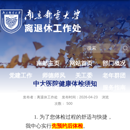
南邮主页
网站首页
部门概况
党建工作
师德师风
关工委
老年群团
中大医院健康体检须知
政策法规
信息公开
服务指南
发布者：离退休工作处
发布时间：2026-04-23
浏览
次数：
500
1.
为了您体检过程的舒适与快捷，
我中心实行
先预约后体检
。