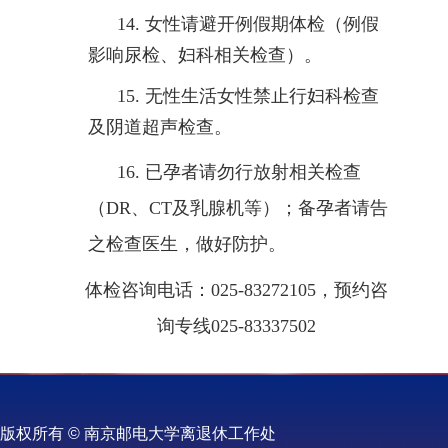
14.
女性请避开例假期体检（例假
影响尿检、妇科相关检查）。
15.
无性生活女性禁止行妇科检查
及阴道超声检查。
16.
已孕者请勿行放射相关检查
（
DR
、
CT
及乳腺机等）；备孕者请告
之检查医生，做好防护。
体检咨询电话：
025-83272105
，预约咨
询专线
025-83337502
版权所有 © 南京邮电大学离退休工作处