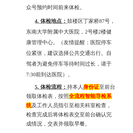
众号预约时间前来体检。
4.
体检地点：
鼓楼区丁家桥
87
号，
东南大学附属中大
医院
，
2
号楼
2
楼健
康管理中心。（友情提醒：医院停车
位紧张，建议选择公共交通出行。自
驾者为避免停车等待时间过长，请于
7:30
前到达医院）。
5.
体检流程：
持本人
身份证
至前台
领取体检表，按照
全流程智能导检系
统
及工作人员指引至相关科室检查，
检查完成后将体检表交至前台确认完
成情况，交表并领取早餐。