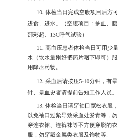
10.
体检当日完成空腹项目后方可
进食、进水。（空腹项目：抽血、腹
部彩超、
13C
呼气试验）
11.
高血压患者体检当日可用少量
水（饮水量刚好把药片咽下即可）服
用降压药物。
12.
采血后请按压
5-10
分钟，有晕
针、晕血史者请提前告知工作人员。
13.
体检当日请穿袖口宽松衣服，
以免袖口过紧导致采血处淤青等，勿
穿连衣裙、连裤袜等不方便穿脱的衣
服，勿穿戴金属类衣服及饰物等。