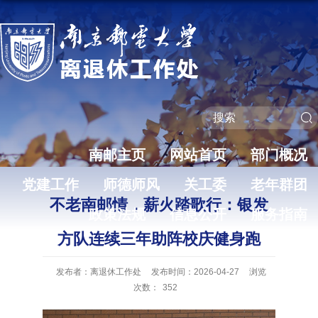
南邮主页
网站首页
部门概况
党建工作
师德师风
关工委
老年群团
不老南邮情，薪火踏歌行：银发
政策法规
信息公开
服务指南
方队连续三年助阵校庆健身跑
发布者：离退休工作处
发布时间：2026-04-27
浏览
次数：
352