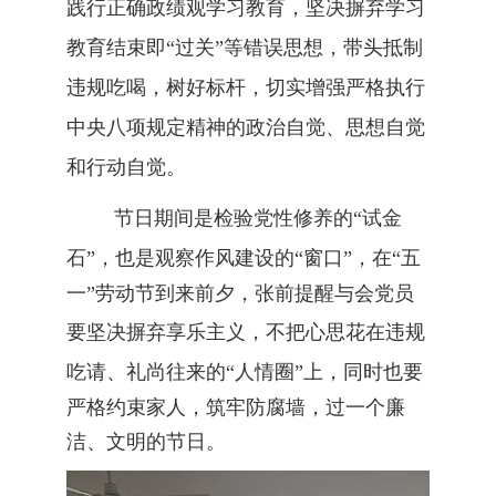
践行正确政绩观学习教育，坚决摒弃学习
教育结束即“过关”等错误思想，带头抵制
违规吃喝，树好标杆，切实增强严格执行
中央八项规定精神的政治自觉、思想自觉
和行动自觉。
节日期间是检验党性修养的
“试金
石”，也是观察作风建设的“窗口”
，
在
“
五
一
”
劳动
节
到来前夕，张前提醒与会党员
要
坚决摒弃享乐主义
，
不把心思花在违规
吃请、礼尚往来的
“人情圈”上
，
同时也
要
严格约束
家人
，筑牢防腐墙
，
过一个廉
洁、文明的节
日
。