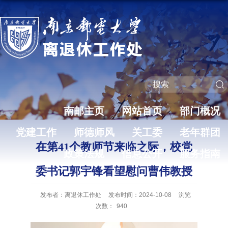
南邮主页
网站首页
部门概况
党建工作
师德师风
关工委
老年群团
在第41个教师节来临之际，校党
政策法规
信息公开
服务指南
委书记郭宇锋看望慰问曹伟教授
发布者：离退休工作处
发布时间：2024-10-08
浏览
次数：
940