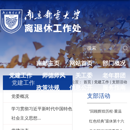
南邮主页
网站首页
部门概况
党建工作
师德师风
关工委
老年群团
党建工作
当前位置：
首页
党建工作
支部活动
政策法规
信息公开
服务指南
支部活动
党委概况
学习贯彻习近平新时代中国特色
“回顾辉煌历程·重温
社会主义思想...
红色经典”退休第十六