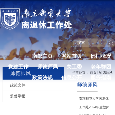
南邮主页
网站首页
部门概况
党建工作
师德师风
关工委
老年群团
师德师风
当前位置：
首页
师德师风
政策法规
信息公开
服务指南
师德师风
政策文件
监督举报
南京邮电大学离退休
工作处2024年度教师