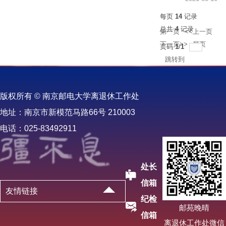
每页
14
记录
总共
4
记录
第一页
<<上一页
下一页>>
尾页
页码
1
/
1
跳转到
版权所有 © 南京邮电大学离退休工作处
地址：南京市新模范马路66号 210003
电话：025-83492911
处长
信箱
友情链接
纪检
邮苑晚晴
信箱
离退休工作处微信