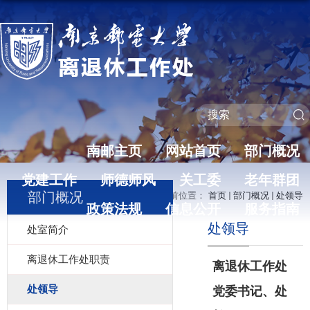
南邮主页
网站首页
部门概况
党建工作
师德师风
关工委
老年群团
部门概况
当前位置：
首页
部门概况
处领导
政策法规
信息公开
服务指南
处领导
处室简介
离退休工作处职责
离退休工作处
处领导
党委书记、处