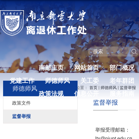
南邮主页
网站首页
部门概况
党建工作
师德师风
关工委
老年群团
师德师风
当前位置：
首页
师德师风
监督举报
政策法规
信息公开
服务指南
监督举报
政策文件
监督举报
举报受理邮箱：
ltx@njupt.edu.cn