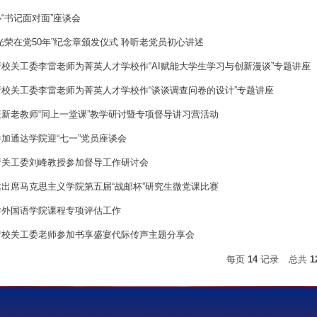
“书记面对面”座谈会
光荣在党50年”纪念章颁发仪式 聆听老党员初心讲述
校关工委李雷老师为菁英人才学校作“AI赋能大学生学习与创新漫谈”专题讲座
校关工委李雷老师为菁英人才学校作“谈谈调查问卷的设计”专题讲座
新老教师“同上一堂课”教学研讨暨专项督导讲习营活动
加通达学院迎“七一”党员座谈会
请关工委刘峰教授参加督导工作研讨会
出席马克思主义学院第五届“战邮杯”研究生微党课比赛
导外国语学院课程专项评估工作
请校关工委老师参加书享盛宴代际传声主题分享会
每页
14
记录
总共
1